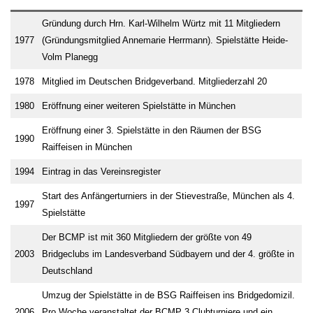
Gründung durch Hrn. Karl-Wilhelm Würtz mit 11 Mitgliedern
1977
(Gründungsmitglied Annemarie Herrmann). Spielstätte Heide-
Volm Planegg
1978
Mitglied im Deutschen Bridgeverband. Mitgliederzahl 20
1980
Eröffnung einer weiteren Spielstätte in München
Eröffnung einer 3. Spielstätte in den Räumen der BSG
1990
Raiffeisen in München
1994
Eintrag in das Vereinsregister
Start des Anfängerturniers in der Stievestraße, München als 4.
1997
Spielstätte
Der BCMP ist mit 360 Mitgliedern der größte von 49
2003
Bridgeclubs im Landesverband Südbayern und der 4. größte in
Deutschland
Umzug der Spielstätte in de BSG Raiffeisen ins Bridgedomizil.
2006
Pro Woche veranstaltet der BCMP 3 Clubturniere und ein