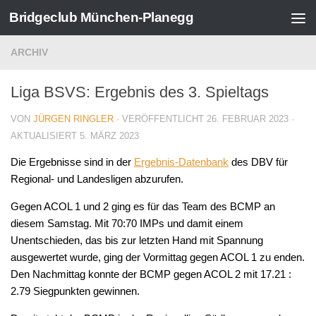
Bridgeclub München-Planegg
Zum Inhalt springen
ARCHIV
Liga BSVS: Ergebnis des 3. Spieltags
VON
JÜRGEN RINGLER
· VERÖFFENTLICHT
26. FEBRUAR 2023
·
AKTUALISIERT
5. MÄRZ 2023
Die Ergebnisse sind in der
Ergebnis-Datenbank
des DBV für
Regional- und Landesligen abzurufen.
Gegen ACOL 1 und 2 ging es für das Team des BCMP an
diesem Samstag. Mit 70:70 IMPs und damit einem
Unentschieden, das bis zur letzten Hand mit Spannung
ausgewertet wurde, ging der Vormittag gegen ACOL 1 zu enden.
Den Nachmittag konnte der BCMP gegen ACOL 2 mit 17.21 :
2.79 Siegpunkten gewinnen.