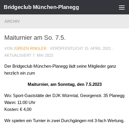
Bridgeclub München-Planegg
Zum Inhalt springen
ARCHIV
Maiturnier am So. 7.5.
VON
JÜRGEN RINGLER
· VERÖFFENTLICHT
15. APRIL 2023
·
AKTUALISIERT
7. MAI 2023
Der Bridgeclub München-Planegg lädt seine Mitglieder ganz
herzlich ein zum
Maiturnier, am Sonntag, den 7.5.2023
Wo: Sport-Gaststätte der DJK Würmtal, Georgenstr. 35 Planegg
Wann: 11:00 Uhr
Kosten: € 4,00
Wir spielen ein Turnier in zwei Durchgängen mit 3-fach Wertung.